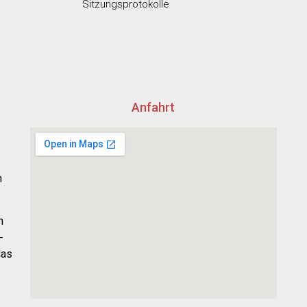
Sitzungsprotokolle
Anfahrt
h
n
-
das