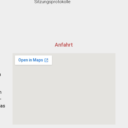
Sitzungsprotokolle
Anfahrt
h
n
-
das